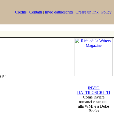
Credits
|
Contatti
|
Invio dattiloscritti
|
Creare un link
|
Policy
PHP 4
INVIO
DATTILOSCRITTI
Come inviare
romanzi e racconti
alla WMI e a Delos
Books