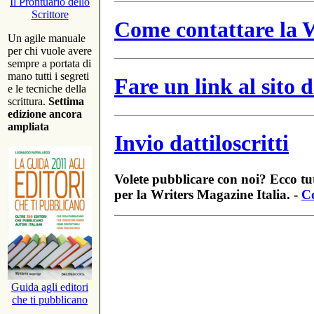
Il Prontuario dello
Scrittore
Come contattare la W
Un agile manuale
per chi vuole avere
sempre a portata di
mano tutti i segreti
Fare un link al sito
e le tecniche della
scrittura.
Settima
edizione ancora
ampliata
Invio dattiloscritti
Volete pubblicare con noi? Ecco tut
per la Writers Magazine Italia. -
Co
Guida agli editori
che ti pubblicano