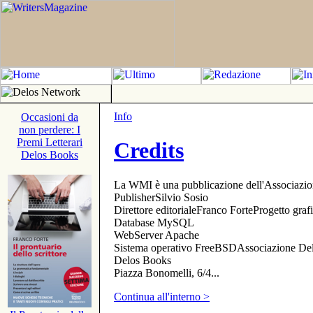
Info
Occasioni da
non perdere: I
Premi Letterari
Credits
Delos Books
La WMI è una pubblicazione dell'Associazi
PublisherSilvio Sosio
Direttore editorialeFranco ForteProgetto gr
Database MySQL
WebServer Apache
Sistema operativo FreeBSDAssociazione Delo
Delos Books
Piazza Bonomelli, 6/4...
Continua all'interno >