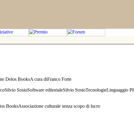
one Delos BooksA cura diFranco Forte
aficoSilvio SosioSoftware editorialeSilvio SosioTecnologieLinguaggio 
s BooksAssociazione culturale senza scopo di lucro