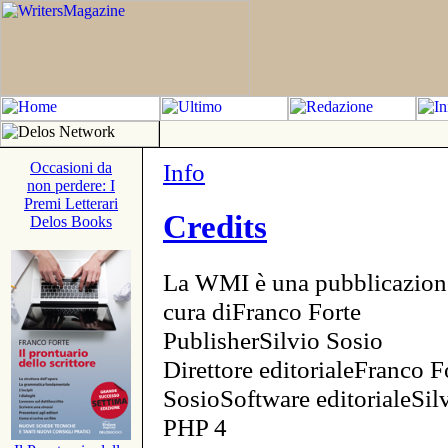
Info
Occasioni da
non perdere: I
Premi Letterari
Credits
Delos Books
La WMI è una pubblicazion
cura diFranco Forte
PublisherSilvio Sosio
Direttore editorialeFranco F
SosioSoftware editorialeSi
PHP 4