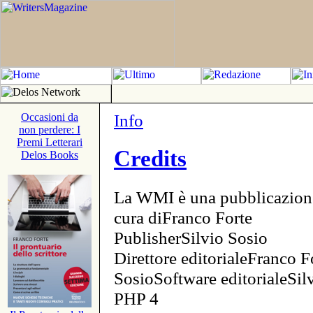
Info
Occasioni da
non perdere: I
Premi Letterari
Credits
Delos Books
La WMI è una pubblicazion
cura diFranco Forte
PublisherSilvio Sosio
Direttore editorialeFranco F
SosioSoftware editorialeSi
PHP 4