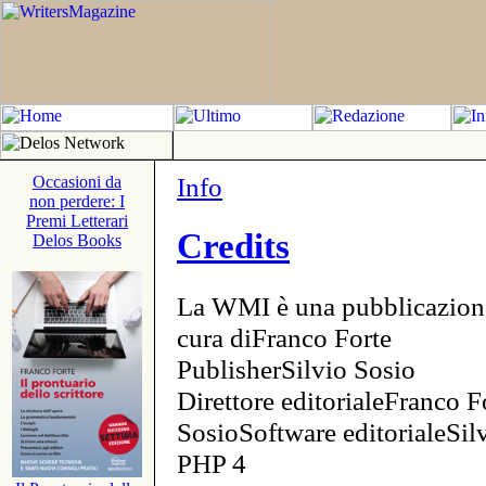
Info
Occasioni da
non perdere: I
Premi Letterari
Credits
Delos Books
La WMI è una pubblicazion
cura diFranco Forte
PublisherSilvio Sosio
Direttore editorialeFranco F
SosioSoftware editorialeSi
PHP 4