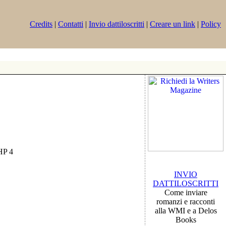
Credits
|
Contatti
|
Invio dattiloscritti
|
Creare un link
|
Policy
PHP 4
INVIO
DATTILOSCRITTI
Come inviare
romanzi e racconti
alla WMI e a Delos
Books