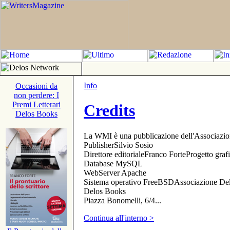
Info
Occasioni da
non perdere: I
Premi Letterari
Credits
Delos Books
La WMI è una pubblicazione dell'Associazi
PublisherSilvio Sosio
Direttore editorialeFranco ForteProgetto gr
Database MySQL
WebServer Apache
Sistema operativo FreeBSDAssociazione Delo
Delos Books
Piazza Bonomelli, 6/4...
Continua all'interno >