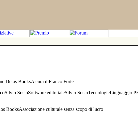
one Delos BooksA cura diFranco Forte
aficoSilvio SosioSoftware editorialeSilvio SosioTecnologieLinguaggio 
s BooksAssociazione culturale senza scopo di lucro