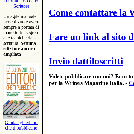
Il Prontuario dello
Scrittore
Come contattare la W
Un agile manuale
per chi vuole avere
sempre a portata di
mano tutti i segreti
Fare un link al sito
e le tecniche della
scrittura.
Settima
edizione ancora
ampliata
Invio dattiloscritti
Volete pubblicare con noi? Ecco tut
per la Writers Magazine Italia. -
Co
Guida agli editori
che ti pubblicano