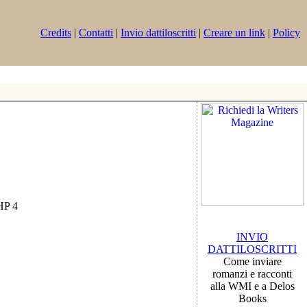
Credits
|
Contatti
|
Invio dattiloscritti
|
Creare un link
|
Policy
PHP 4
INVIO
DATTILOSCRITTI
Come inviare
romanzi e racconti
alla WMI e a Delos
Books