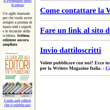
Il Prontuario dello
Scrittore
Come contattare la W
Un agile manuale
per chi vuole avere
sempre a portata di
mano tutti i segreti
Fare un link al sito
e le tecniche della
scrittura.
Settima
edizione ancora
ampliata
Invio dattiloscritti
Volete pubblicare con noi? Ecco tut
per la Writers Magazine Italia. -
Co
Guida agli editori
che ti pubblicano