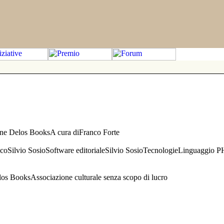
one Delos BooksA cura diFranco Forte
aficoSilvio SosioSoftware editorialeSilvio SosioTecnologieLinguaggio 
s BooksAssociazione culturale senza scopo di lucro