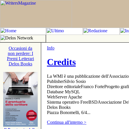
Info
Occasioni da
non perdere: I
Premi Letterari
Credits
Delos Books
La WMI è una pubblicazione dell'Associazi
PublisherSilvio Sosio
Direttore editorialeFranco ForteProgetto gr
Database MySQL
WebServer Apache
Sistema operativo FreeBSDAssociazione Delo
Delos Books
Piazza Bonomelli, 6/4...
Continua all'interno >