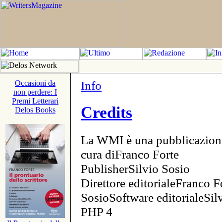
Info
Occasioni da
non perdere: I
Premi Letterari
Credits
Delos Books
La WMI è una pubblicazion
cura diFranco Forte
PublisherSilvio Sosio
Direttore editorialeFranco F
SosioSoftware editorialeSi
PHP 4