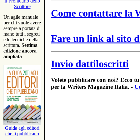
Il Prontuario dello
Scrittore
Come contattare la W
Un agile manuale
per chi vuole avere
sempre a portata di
mano tutti i segreti
Fare un link al sito
e le tecniche della
scrittura.
Settima
edizione ancora
ampliata
Invio dattiloscritti
Volete pubblicare con noi? Ecco tut
per la Writers Magazine Italia. -
Co
Guida agli editori
che ti pubblicano