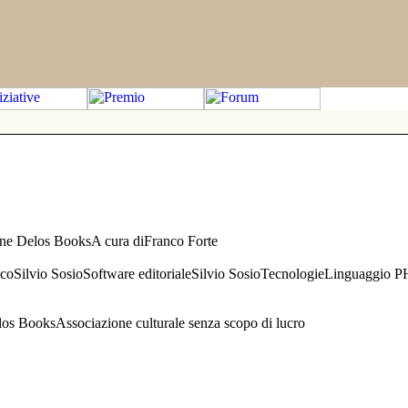
one Delos BooksA cura diFranco Forte
aficoSilvio SosioSoftware editorialeSilvio SosioTecnologieLinguaggio 
s BooksAssociazione culturale senza scopo di lucro