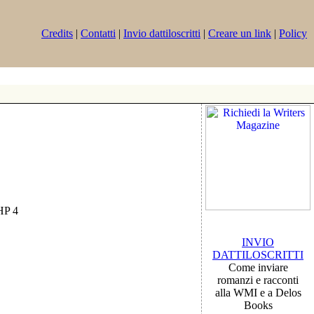
Credits
|
Contatti
|
Invio dattiloscritti
|
Creare un link
|
Policy
PHP 4
INVIO
DATTILOSCRITTI
Come inviare
romanzi e racconti
alla WMI e a Delos
Books