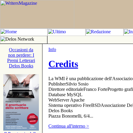
Info
Occasioni da
non perdere: I
Premi Letterari
Credits
Delos Books
La WMI è una pubblicazione dell'Associazi
PublisherSilvio Sosio
Direttore editorialeFranco ForteProgetto gr
Database MySQL
WebServer Apache
Sistema operativo FreeBSDAssociazione Delo
Delos Books
Piazza Bonomelli, 6/4...
Continua all'interno >