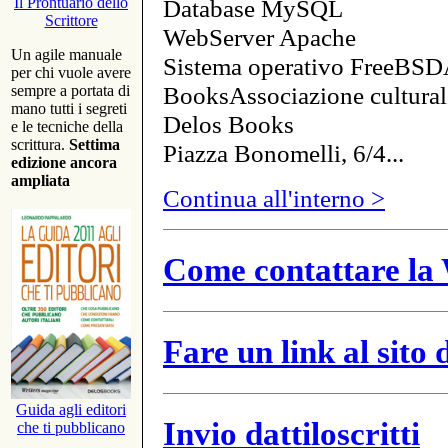
Database MySQL
Il Prontuario dello
Scrittore
WebServer Apache
Un agile manuale
Sistema operativo FreeBSD
per chi vuole avere
BooksAssociazione cultural
sempre a portata di
mano tutti i segreti
Delos Books
e le tecniche della
scrittura.
Settima
Piazza Bonomelli, 6/4...
edizione ancora
ampliata
Continua all'interno >
Come contattare la 
Fare un link al sito
Guida agli editori
Invio dattiloscritti
che ti pubblicano