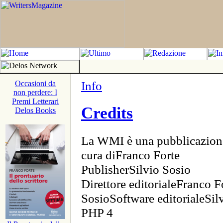
Info
Occasioni da
non perdere: I
Premi Letterari
Credits
Delos Books
La WMI è una pubblicazion
cura diFranco Forte
PublisherSilvio Sosio
Direttore editorialeFranco F
SosioSoftware editorialeSi
PHP 4