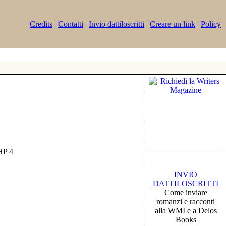
Credits
|
Contatti
|
Invio dattiloscritti
|
Creare un link
|
Policy
PHP 4
INVIO
DATTILOSCRITTI
Come inviare
romanzi e racconti
alla WMI e a Delos
Books