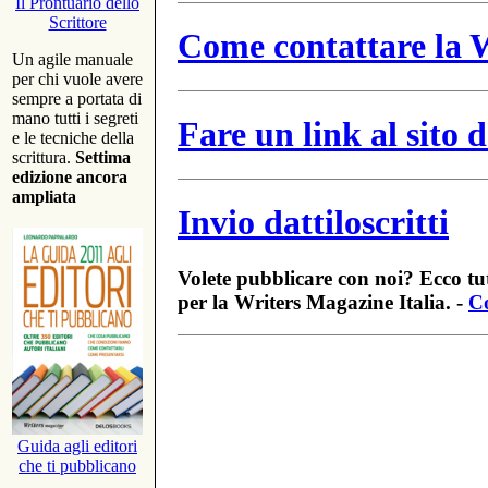
Il Prontuario dello
Scrittore
Come contattare la W
Un agile manuale
per chi vuole avere
sempre a portata di
mano tutti i segreti
Fare un link al sito
e le tecniche della
scrittura.
Settima
edizione ancora
ampliata
Invio dattiloscritti
Volete pubblicare con noi? Ecco tut
per la Writers Magazine Italia. -
Co
Guida agli editori
che ti pubblicano