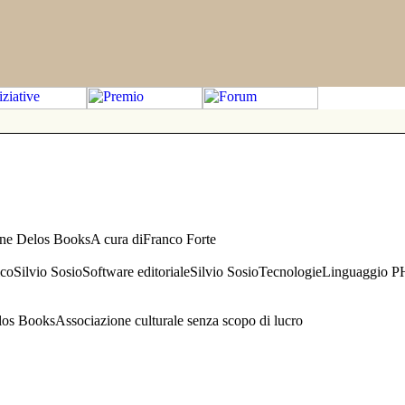
one Delos BooksA cura diFranco Forte
aficoSilvio SosioSoftware editorialeSilvio SosioTecnologieLinguaggio 
s BooksAssociazione culturale senza scopo di lucro