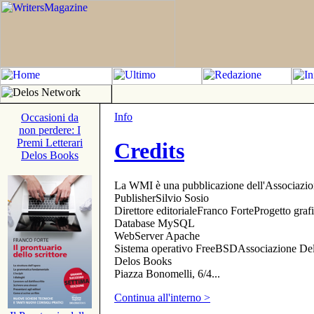
Info
Occasioni da
non perdere: I
Premi Letterari
Credits
Delos Books
La WMI è una pubblicazione dell'Associazi
PublisherSilvio Sosio
Direttore editorialeFranco ForteProgetto gr
Database MySQL
WebServer Apache
Sistema operativo FreeBSDAssociazione Delo
Delos Books
Piazza Bonomelli, 6/4...
Continua all'interno >