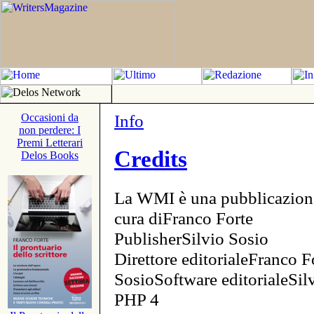
Info
Occasioni da
non perdere: I
Premi Letterari
Credits
Delos Books
La WMI è una pubblicazion
cura diFranco Forte
PublisherSilvio Sosio
Direttore editorialeFranco F
SosioSoftware editorialeSi
PHP 4