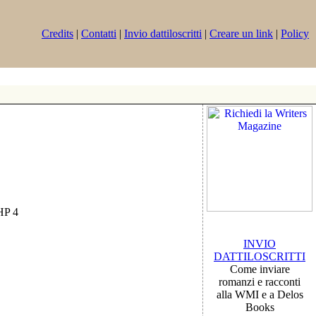
Credits
|
Contatti
|
Invio dattiloscritti
|
Creare un link
|
Policy
PHP 4
INVIO
DATTILOSCRITTI
Come inviare
romanzi e racconti
alla WMI e a Delos
Books