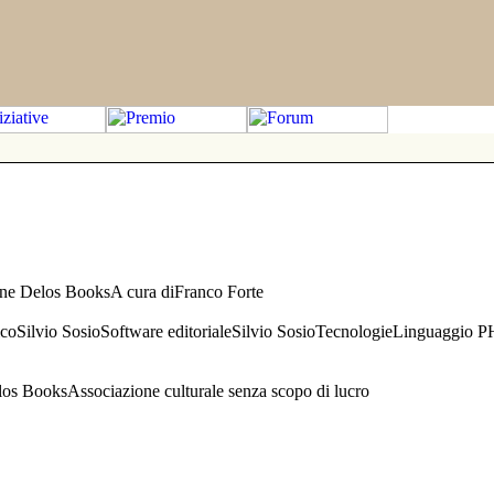
one Delos BooksA cura diFranco Forte
aficoSilvio SosioSoftware editorialeSilvio SosioTecnologieLinguaggio 
s BooksAssociazione culturale senza scopo di lucro