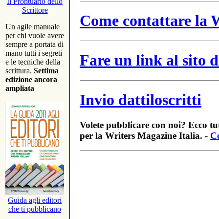
Il Prontuario dello
Scrittore
Come contattare la W
Un agile manuale
per chi vuole avere
sempre a portata di
mano tutti i segreti
Fare un link al sito
e le tecniche della
scrittura.
Settima
edizione ancora
ampliata
Invio dattiloscritti
Volete pubblicare con noi? Ecco tut
per la Writers Magazine Italia. -
Co
Guida agli editori
che ti pubblicano