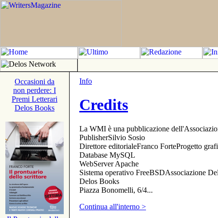
Info
Occasioni da
non perdere: I
Premi Letterari
Credits
Delos Books
La WMI è una pubblicazione dell'Associazi
PublisherSilvio Sosio
Direttore editorialeFranco ForteProgetto gr
Database MySQL
WebServer Apache
Sistema operativo FreeBSDAssociazione Delo
Delos Books
Piazza Bonomelli, 6/4...
Continua all'interno >