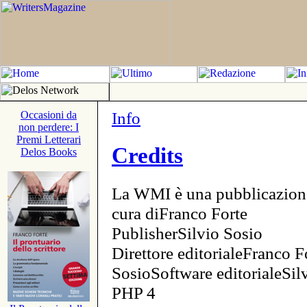
Info
Occasioni da
non perdere: I
Premi Letterari
Credits
Delos Books
La WMI è una pubblicazion
cura diFranco Forte
PublisherSilvio Sosio
Direttore editorialeFranco F
SosioSoftware editorialeSi
PHP 4