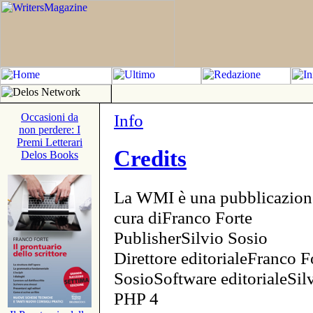
Info
Occasioni da
non perdere: I
Premi Letterari
Credits
Delos Books
La WMI è una pubblicazion
cura diFranco Forte
PublisherSilvio Sosio
Direttore editorialeFranco F
SosioSoftware editorialeSi
PHP 4