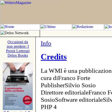
Info
Occasioni da
non perdere: I
Premi Letterari
Credits
Delos Books
La WMI è una pubblicazion
cura diFranco Forte
PublisherSilvio Sosio
Direttore editorialeFranco F
SosioSoftware editorialeSi
PHP 4