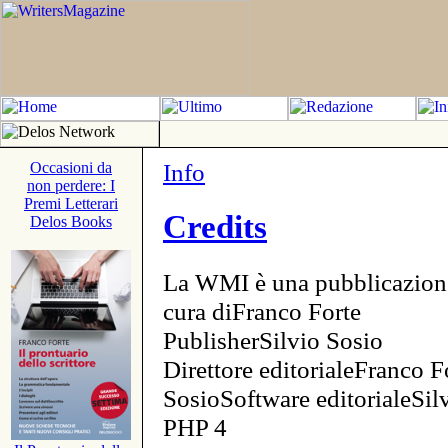
Info
Occasioni da
non perdere: I
Premi Letterari
Credits
Delos Books
La WMI è una pubblicazion
cura diFranco Forte
PublisherSilvio Sosio
Direttore editorialeFranco F
SosioSoftware editorialeSi
PHP 4