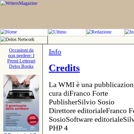
Info
Occasioni da
non perdere: I
Premi Letterari
Credits
Delos Books
La WMI è una pubblicazion
cura diFranco Forte
PublisherSilvio Sosio
Direttore editorialeFranco F
SosioSoftware editorialeSi
PHP 4