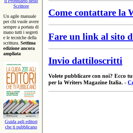
Il Prontuario dello
Scrittore
Come contattare la W
Un agile manuale
per chi vuole avere
sempre a portata di
mano tutti i segreti
Fare un link al sito
e le tecniche della
scrittura.
Settima
edizione ancora
ampliata
Invio dattiloscritti
Volete pubblicare con noi? Ecco tut
per la Writers Magazine Italia. -
Co
Guida agli editori
che ti pubblicano