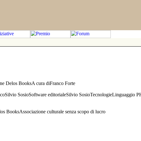
one Delos BooksA cura diFranco Forte
aficoSilvio SosioSoftware editorialeSilvio SosioTecnologieLinguaggio 
s BooksAssociazione culturale senza scopo di lucro