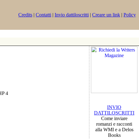
Credits
|
Contatti
|
Invio dattiloscritti
|
Creare un link
|
Policy
PHP 4
INVIO
DATTILOSCRITTI
Come inviare
romanzi e racconti
alla WMI e a Delos
Books