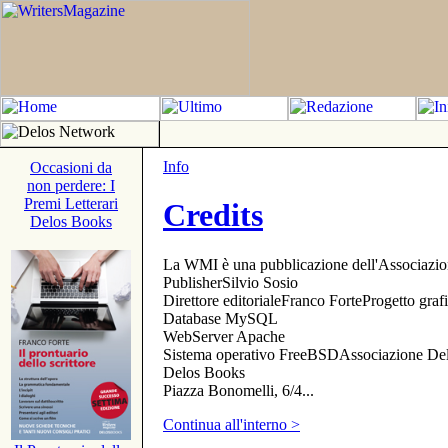
Info
Occasioni da
non perdere: I
Premi Letterari
Credits
Delos Books
La WMI è una pubblicazione dell'Associazi
PublisherSilvio Sosio
Direttore editorialeFranco ForteProgetto gr
Database MySQL
WebServer Apache
Sistema operativo FreeBSDAssociazione Delo
Delos Books
Piazza Bonomelli, 6/4...
Continua all'interno >