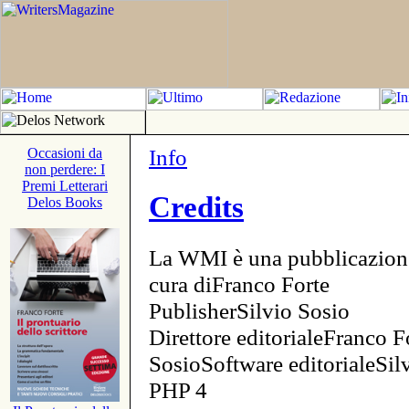
Info
Occasioni da
non perdere: I
Premi Letterari
Credits
Delos Books
La WMI è una pubblicazion
cura diFranco Forte
PublisherSilvio Sosio
Direttore editorialeFranco F
SosioSoftware editorialeSi
PHP 4