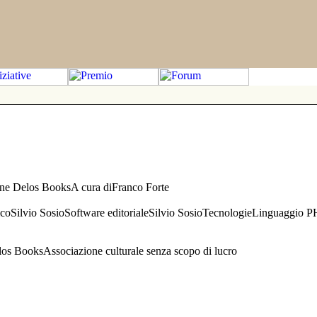
one Delos BooksA cura diFranco Forte
aficoSilvio SosioSoftware editorialeSilvio SosioTecnologieLinguaggio 
s BooksAssociazione culturale senza scopo di lucro