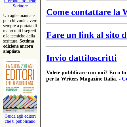
Il Prontuario dello
Scrittore
Come contattare la W
Un agile manuale
per chi vuole avere
sempre a portata di
mano tutti i segreti
Fare un link al sito
e le tecniche della
scrittura.
Settima
edizione ancora
ampliata
Invio dattiloscritti
Volete pubblicare con noi? Ecco tut
per la Writers Magazine Italia. -
Co
Guida agli editori
che ti pubblicano