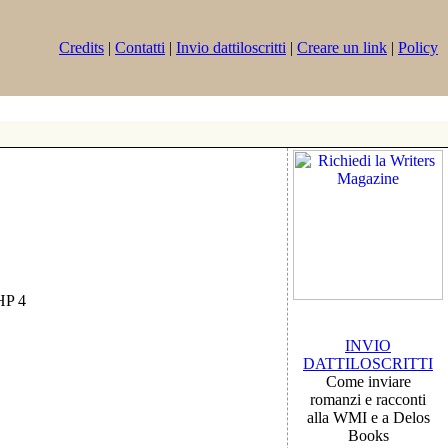
Credits
|
Contatti
|
Invio dattiloscritti
|
Creare un link
|
Policy
PHP 4
INVIO
DATTILOSCRITTI
Come inviare
romanzi e racconti
alla WMI e a Delos
Books