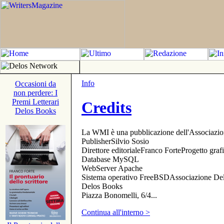
Info
Occasioni da
non perdere: I
Premi Letterari
Credits
Delos Books
La WMI è una pubblicazione dell'Associazi
PublisherSilvio Sosio
Direttore editorialeFranco ForteProgetto gr
Database MySQL
WebServer Apache
Sistema operativo FreeBSDAssociazione Delo
Delos Books
Piazza Bonomelli, 6/4...
Continua all'interno >