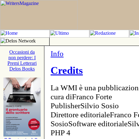
Info
Occasioni da
non perdere: I
Premi Letterari
Credits
Delos Books
La WMI è una pubblicazion
cura diFranco Forte
PublisherSilvio Sosio
Direttore editorialeFranco F
SosioSoftware editorialeSi
PHP 4