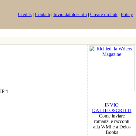
Credits
|
Contatti
|
Invio dattiloscritti
|
Creare un link
|
Policy
PHP 4
INVIO
DATTILOSCRITTI
Come inviare
romanzi e racconti
alla WMI e a Delos
Books