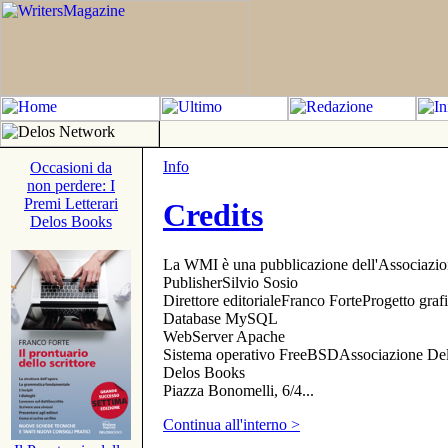
Info
Occasioni da
non perdere: I
Premi Letterari
Credits
Delos Books
La WMI è una pubblicazione dell'Associazi
PublisherSilvio Sosio
Direttore editorialeFranco ForteProgetto gr
Database MySQL
WebServer Apache
Sistema operativo FreeBSDAssociazione Delo
Delos Books
Piazza Bonomelli, 6/4...
Continua all'interno >