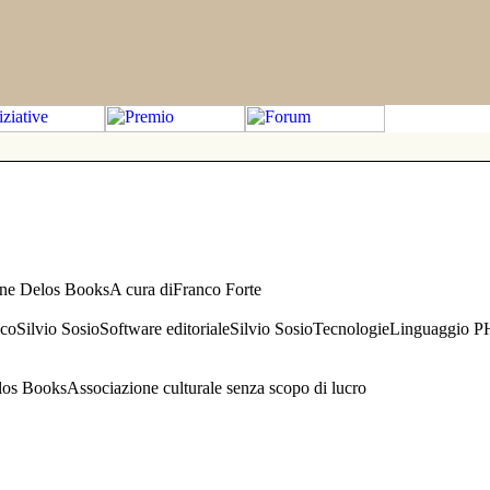
one Delos BooksA cura diFranco Forte
aficoSilvio SosioSoftware editorialeSilvio SosioTecnologieLinguaggio 
s BooksAssociazione culturale senza scopo di lucro