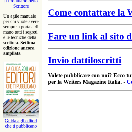
Il Prontuario dello
Scrittore
Come contattare la W
Un agile manuale
per chi vuole avere
sempre a portata di
mano tutti i segreti
Fare un link al sito
e le tecniche della
scrittura.
Settima
edizione ancora
ampliata
Invio dattiloscritti
Volete pubblicare con noi? Ecco tut
per la Writers Magazine Italia. -
Co
Guida agli editori
che ti pubblicano