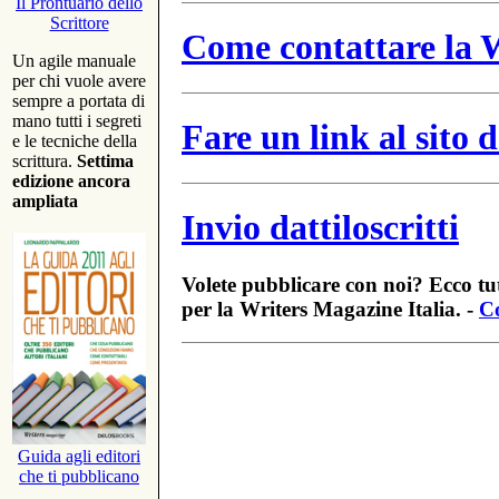
Il Prontuario dello
Scrittore
Come contattare la W
Un agile manuale
per chi vuole avere
sempre a portata di
mano tutti i segreti
Fare un link al sito
e le tecniche della
scrittura.
Settima
edizione ancora
ampliata
Invio dattiloscritti
Volete pubblicare con noi? Ecco tut
per la Writers Magazine Italia. -
Co
Guida agli editori
che ti pubblicano