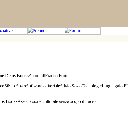
one Delos BooksA cura diFranco Forte
aficoSilvio SosioSoftware editorialeSilvio SosioTecnologieLinguaggio 
s BooksAssociazione culturale senza scopo di lucro