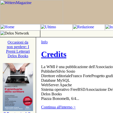
Info
Occasioni da
non perdere: I
Premi Letterari
Credits
Delos Books
La WMI è una pubblicazione dell'Associazi
PublisherSilvio Sosio
Direttore editorialeFranco ForteProgetto gr
Database MySQL
WebServer Apache
Sistema operativo FreeBSDAssociazione Delo
Delos Books
Piazza Bonomelli, 6/4...
Continua all'interno >