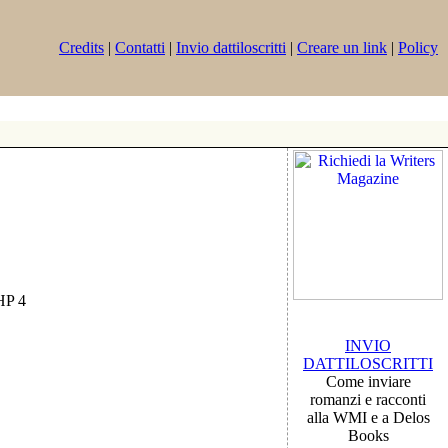
Credits
|
Contatti
|
Invio dattiloscritti
|
Creare un link
|
Policy
PHP 4
INVIO
DATTILOSCRITTI
Come inviare
romanzi e racconti
alla WMI e a Delos
Books