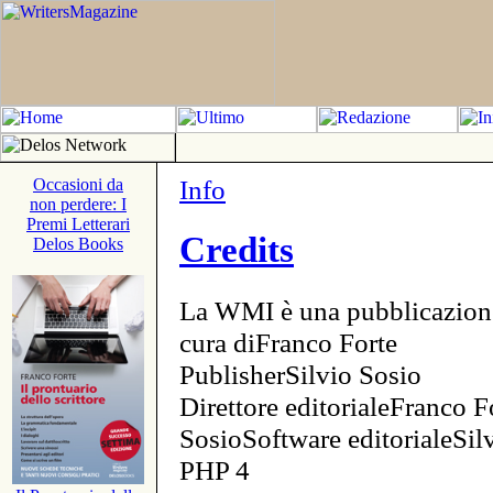
Info
Occasioni da
non perdere: I
Premi Letterari
Credits
Delos Books
La WMI è una pubblicazion
cura diFranco Forte
PublisherSilvio Sosio
Direttore editorialeFranco F
SosioSoftware editorialeSi
PHP 4