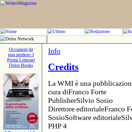
Info
Occasioni da
non perdere: I
Premi Letterari
Credits
Delos Books
La WMI è una pubblicazion
cura diFranco Forte
PublisherSilvio Sosio
Direttore editorialeFranco F
SosioSoftware editorialeSi
PHP 4