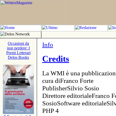
Info
Occasioni da
non perdere: I
Premi Letterari
Credits
Delos Books
La WMI è una pubblicazion
cura diFranco Forte
PublisherSilvio Sosio
Direttore editorialeFranco F
SosioSoftware editorialeSi
PHP 4