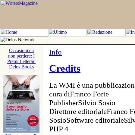
Info
Occasioni da
non perdere: I
Premi Letterari
Credits
Delos Books
La WMI è una pubblicazion
cura diFranco Forte
PublisherSilvio Sosio
Direttore editorialeFranco F
SosioSoftware editorialeSi
PHP 4