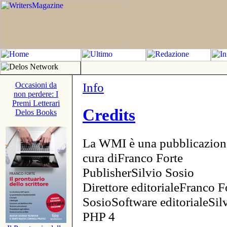
Info
Occasioni da
non perdere: I
Premi Letterari
Credits
Delos Books
La WMI è una pubblicazion
cura diFranco Forte
PublisherSilvio Sosio
Direttore editorialeFranco F
SosioSoftware editorialeSi
PHP 4