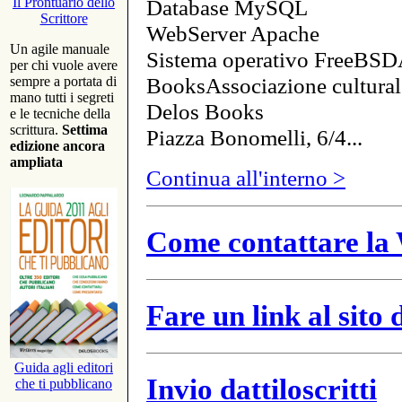
Database MySQL
Il Prontuario dello
Scrittore
WebServer Apache
Un agile manuale
Sistema operativo FreeBSD
per chi vuole avere
BooksAssociazione cultural
sempre a portata di
mano tutti i segreti
Delos Books
e le tecniche della
scrittura.
Settima
Piazza Bonomelli, 6/4...
edizione ancora
ampliata
Continua all'interno >
Come contattare la 
Fare un link al sito
Guida agli editori
Invio dattiloscritti
che ti pubblicano