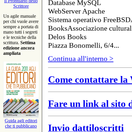
Database MySQL
Il Prontuario dello
Scrittore
WebServer Apache
Un agile manuale
Sistema operativo FreeBSD
per chi vuole avere
BooksAssociazione cultural
sempre a portata di
mano tutti i segreti
Delos Books
e le tecniche della
scrittura.
Settima
Piazza Bonomelli, 6/4...
edizione ancora
ampliata
Continua all'interno >
Come contattare la 
Fare un link al sito
Guida agli editori
Invio dattiloscritti
che ti pubblicano