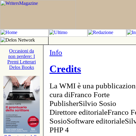
Info
Occasioni da
non perdere: I
Premi Letterari
Credits
Delos Books
La WMI è una pubblicazion
cura diFranco Forte
PublisherSilvio Sosio
Direttore editorialeFranco F
SosioSoftware editorialeSi
PHP 4