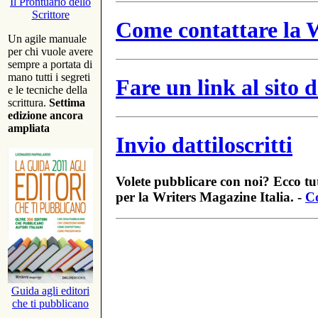
Il Prontuario dello
Scrittore
Come contattare la W
Un agile manuale
per chi vuole avere
sempre a portata di
mano tutti i segreti
Fare un link al sito
e le tecniche della
scrittura.
Settima
edizione ancora
ampliata
Invio dattiloscritti
Volete pubblicare con noi? Ecco tut
per la Writers Magazine Italia. -
Co
Guida agli editori
che ti pubblicano