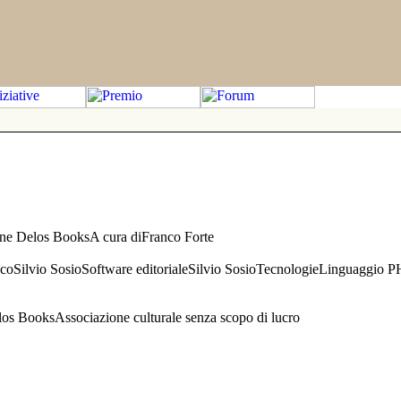
one Delos BooksA cura diFranco Forte
aficoSilvio SosioSoftware editorialeSilvio SosioTecnologieLinguaggio 
s BooksAssociazione culturale senza scopo di lucro