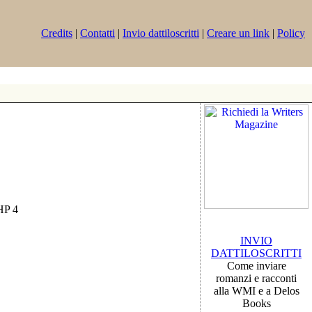
Credits
|
Contatti
|
Invio dattiloscritti
|
Creare un link
|
Policy
PHP 4
INVIO
DATTILOSCRITTI
Come inviare
romanzi e racconti
alla WMI e a Delos
Books