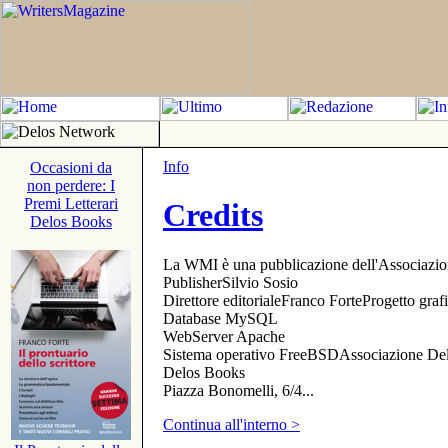
Info
Occasioni da
non perdere: I
Premi Letterari
Credits
Delos Books
La WMI è una pubblicazione dell'Associazi
PublisherSilvio Sosio
Direttore editorialeFranco ForteProgetto gr
Database MySQL
WebServer Apache
Sistema operativo FreeBSDAssociazione Delo
Delos Books
Piazza Bonomelli, 6/4...
Continua all'interno >