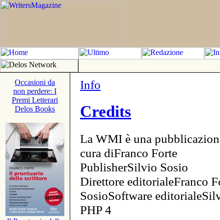
Info
Occasioni da
non perdere: I
Premi Letterari
Credits
Delos Books
La WMI è una pubblicazion
cura diFranco Forte
PublisherSilvio Sosio
Direttore editorialeFranco F
SosioSoftware editorialeSi
PHP 4