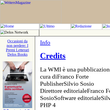
Info
Occasioni da
non perdere: I
Premi Letterari
Credits
Delos Books
La WMI è una pubblicazion
cura diFranco Forte
PublisherSilvio Sosio
Direttore editorialeFranco F
SosioSoftware editorialeSi
PHP 4