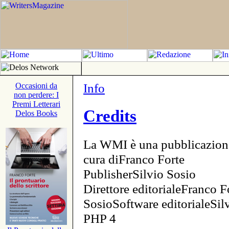
Info
Occasioni da
non perdere: I
Premi Letterari
Credits
Delos Books
La WMI è una pubblicazion
cura diFranco Forte
PublisherSilvio Sosio
Direttore editorialeFranco F
SosioSoftware editorialeSi
PHP 4