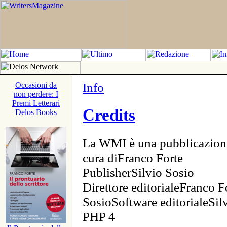
Info
Occasioni da
non perdere: I
Premi Letterari
Credits
Delos Books
La WMI è una pubblicazion
cura diFranco Forte
PublisherSilvio Sosio
Direttore editorialeFranco F
SosioSoftware editorialeSi
PHP 4