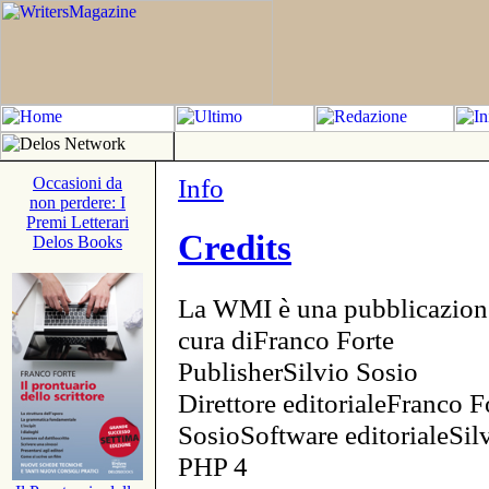
Info
Occasioni da
non perdere: I
Premi Letterari
Credits
Delos Books
La WMI è una pubblicazion
cura diFranco Forte
PublisherSilvio Sosio
Direttore editorialeFranco F
SosioSoftware editorialeSi
PHP 4