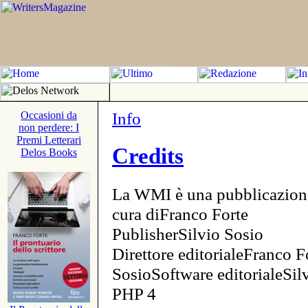
Info
Occasioni da
non perdere: I
Premi Letterari
Credits
Delos Books
La WMI è una pubblicazion
cura diFranco Forte
PublisherSilvio Sosio
Direttore editorialeFranco F
SosioSoftware editorialeSi
PHP 4