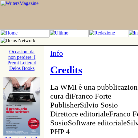
Info
Occasioni da
non perdere: I
Premi Letterari
Credits
Delos Books
La WMI è una pubblicazion
cura diFranco Forte
PublisherSilvio Sosio
Direttore editorialeFranco F
SosioSoftware editorialeSi
PHP 4