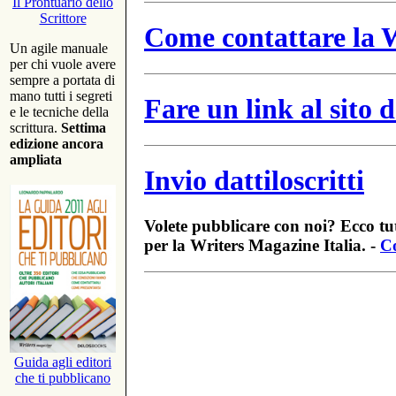
Il Prontuario dello
Scrittore
Come contattare la W
Un agile manuale
per chi vuole avere
sempre a portata di
mano tutti i segreti
Fare un link al sito
e le tecniche della
scrittura.
Settima
edizione ancora
ampliata
Invio dattiloscritti
Volete pubblicare con noi? Ecco tut
per la Writers Magazine Italia. -
Co
Guida agli editori
che ti pubblicano