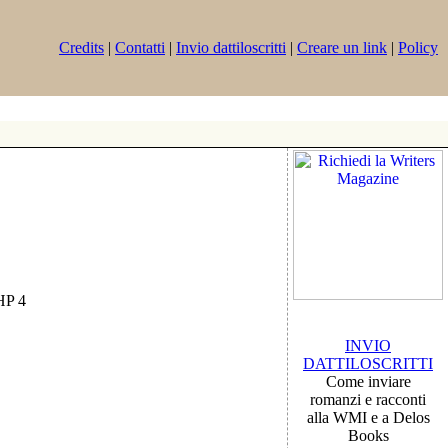
Credits
|
Contatti
|
Invio dattiloscritti
|
Creare un link
|
Policy
PHP 4
INVIO
DATTILOSCRITTI
Come inviare
romanzi e racconti
alla WMI e a Delos
Books