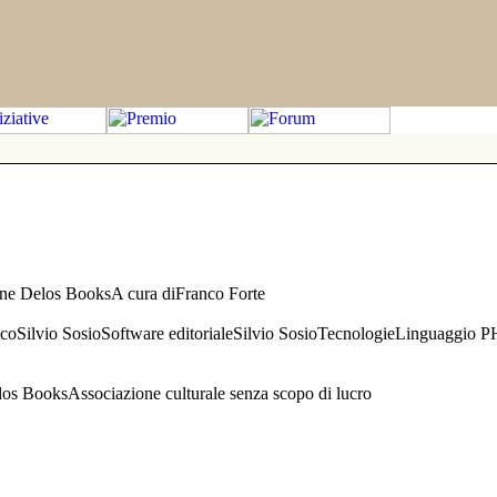
one Delos BooksA cura diFranco Forte
aficoSilvio SosioSoftware editorialeSilvio SosioTecnologieLinguaggio 
s BooksAssociazione culturale senza scopo di lucro