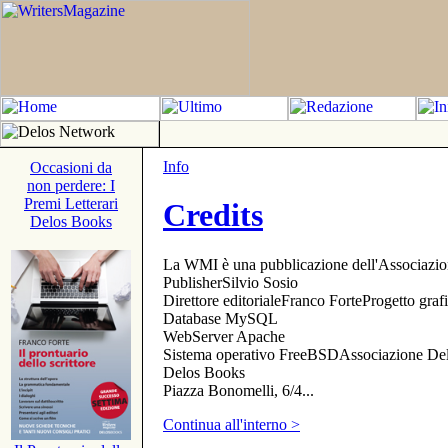
Info
Occasioni da
non perdere: I
Premi Letterari
Credits
Delos Books
La WMI è una pubblicazione dell'Associazi
PublisherSilvio Sosio
Direttore editorialeFranco ForteProgetto gr
Database MySQL
WebServer Apache
Sistema operativo FreeBSDAssociazione Delo
Delos Books
Piazza Bonomelli, 6/4...
Continua all'interno >