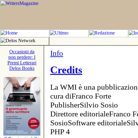
Info
Occasioni da
non perdere: I
Premi Letterari
Credits
Delos Books
La WMI è una pubblicazion
cura diFranco Forte
PublisherSilvio Sosio
Direttore editorialeFranco F
SosioSoftware editorialeSi
PHP 4