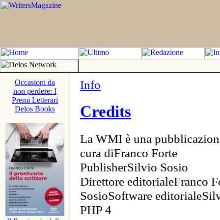
Info
Occasioni da
non perdere: I
Premi Letterari
Credits
Delos Books
La WMI è una pubblicazion
cura diFranco Forte
PublisherSilvio Sosio
Direttore editorialeFranco F
SosioSoftware editorialeSi
PHP 4