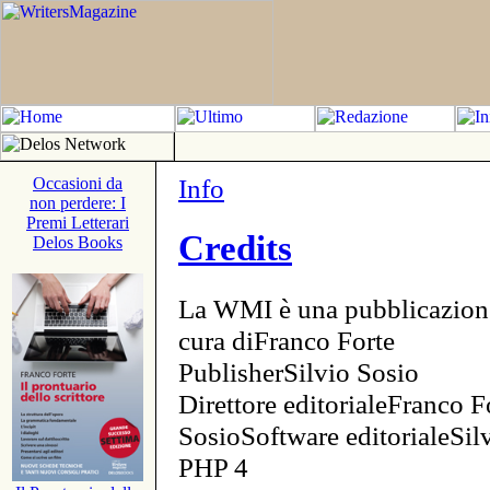
Info
Occasioni da
non perdere: I
Premi Letterari
Credits
Delos Books
La WMI è una pubblicazion
cura diFranco Forte
PublisherSilvio Sosio
Direttore editorialeFranco F
SosioSoftware editorialeSi
PHP 4