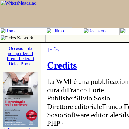
Info
Occasioni da
non perdere: I
Premi Letterari
Credits
Delos Books
La WMI è una pubblicazion
cura diFranco Forte
PublisherSilvio Sosio
Direttore editorialeFranco F
SosioSoftware editorialeSi
PHP 4