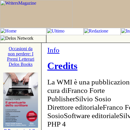
Info
Occasioni da
non perdere: I
Premi Letterari
Credits
Delos Books
La WMI è una pubblicazion
cura diFranco Forte
PublisherSilvio Sosio
Direttore editorialeFranco F
SosioSoftware editorialeSi
PHP 4