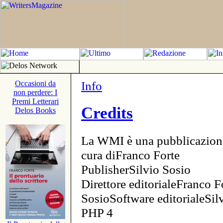
Info
Occasioni da
non perdere: I
Premi Letterari
Credits
Delos Books
La WMI è una pubblicazion
cura diFranco Forte
PublisherSilvio Sosio
Direttore editorialeFranco F
SosioSoftware editorialeSi
PHP 4