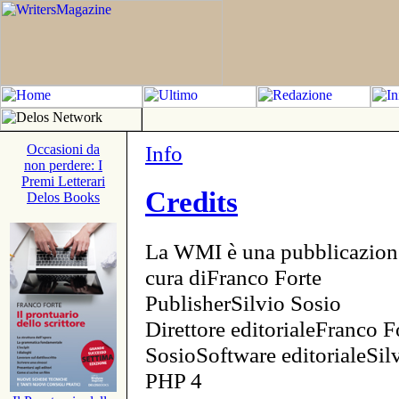
Info
Occasioni da
non perdere: I
Premi Letterari
Credits
Delos Books
La WMI è una pubblicazion
cura diFranco Forte
PublisherSilvio Sosio
Direttore editorialeFranco F
SosioSoftware editorialeSi
PHP 4