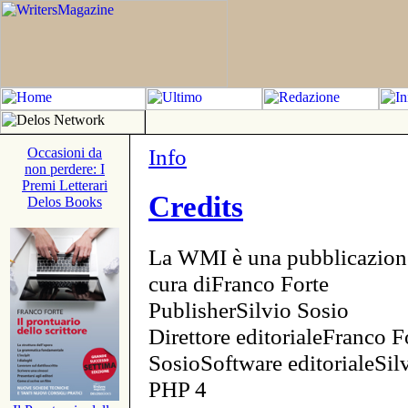
Info
Occasioni da
non perdere: I
Premi Letterari
Credits
Delos Books
La WMI è una pubblicazion
cura diFranco Forte
PublisherSilvio Sosio
Direttore editorialeFranco F
SosioSoftware editorialeSi
PHP 4