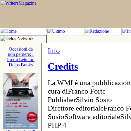
Info
Occasioni da
non perdere: I
Premi Letterari
Credits
Delos Books
La WMI è una pubblicazion
cura diFranco Forte
PublisherSilvio Sosio
Direttore editorialeFranco F
SosioSoftware editorialeSi
PHP 4