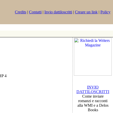
Credits
|
Contatti
|
Invio dattiloscritti
|
Creare un link
|
Policy
PHP 4
INVIO
DATTILOSCRITTI
Come inviare
romanzi e racconti
alla WMI e a Delos
Books