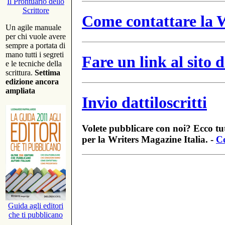
Il Prontuario dello
Scrittore
Come contattare la W
Un agile manuale
per chi vuole avere
sempre a portata di
mano tutti i segreti
Fare un link al sito
e le tecniche della
scrittura.
Settima
edizione ancora
ampliata
Invio dattiloscritti
Volete pubblicare con noi? Ecco tut
per la Writers Magazine Italia. -
Co
Guida agli editori
che ti pubblicano