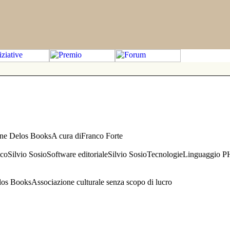
one Delos BooksA cura diFranco Forte
aficoSilvio SosioSoftware editorialeSilvio SosioTecnologieLinguaggio 
s BooksAssociazione culturale senza scopo di lucro