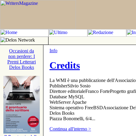
Info
Occasioni da
non perdere: I
Premi Letterari
Credits
Delos Books
La WMI è una pubblicazione dell'Associazi
PublisherSilvio Sosio
Direttore editorialeFranco ForteProgetto gr
Database MySQL
WebServer Apache
Sistema operativo FreeBSDAssociazione Delo
Delos Books
Piazza Bonomelli, 6/4...
Continua all'interno >