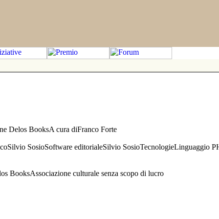
one Delos BooksA cura diFranco Forte
aficoSilvio SosioSoftware editorialeSilvio SosioTecnologieLinguaggio 
s BooksAssociazione culturale senza scopo di lucro