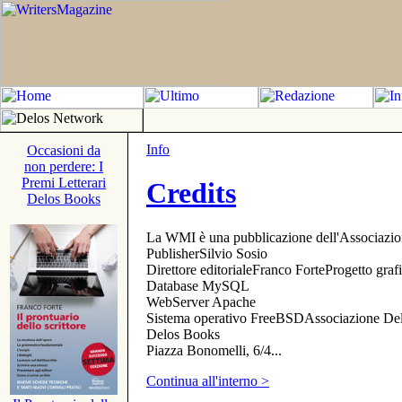
Info
Occasioni da
non perdere: I
Premi Letterari
Credits
Delos Books
La WMI è una pubblicazione dell'Associazi
PublisherSilvio Sosio
Direttore editorialeFranco ForteProgetto gr
Database MySQL
WebServer Apache
Sistema operativo FreeBSDAssociazione Delo
Delos Books
Piazza Bonomelli, 6/4...
Continua all'interno >