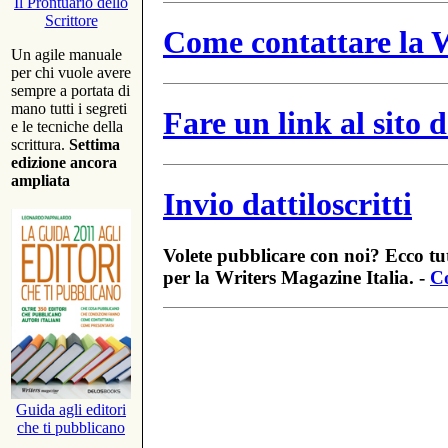
Il Prontuario dello
Scrittore
Come contattare la W
Un agile manuale
per chi vuole avere
sempre a portata di
mano tutti i segreti
Fare un link al sito
e le tecniche della
scrittura.
Settima
edizione ancora
ampliata
Invio dattiloscritti
Volete pubblicare con noi? Ecco tut
per la Writers Magazine Italia. -
Co
Guida agli editori
che ti pubblicano