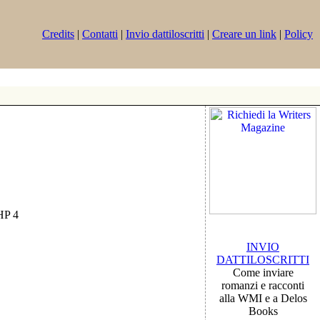
Credits
|
Contatti
|
Invio dattiloscritti
|
Creare un link
|
Policy
PHP 4
INVIO
DATTILOSCRITTI
Come inviare
romanzi e racconti
alla WMI e a Delos
Books