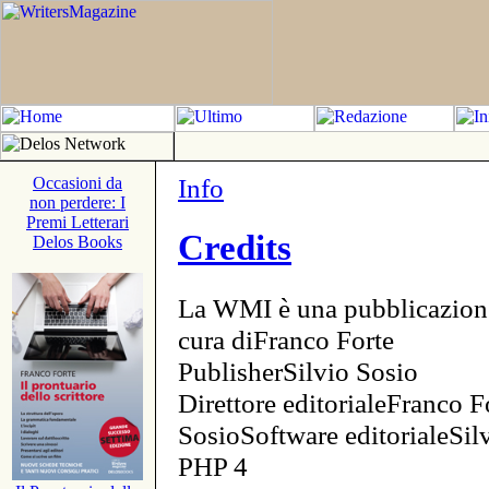
Info
Occasioni da
non perdere: I
Premi Letterari
Credits
Delos Books
La WMI è una pubblicazion
cura diFranco Forte
PublisherSilvio Sosio
Direttore editorialeFranco F
SosioSoftware editorialeSi
PHP 4